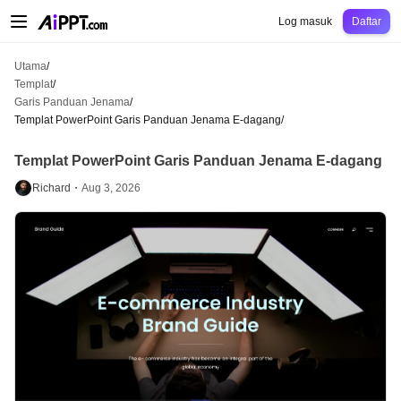
AiPPT Classic
AiPPT Flow
AiPPT Visual
Harga
Templat
Pendidikan
Guru
Un
Log masuk
Daftar
Utama
/
Templat
/
Garis Panduan Jenama
/
Templat PowerPoint Garis Panduan Jenama E-dagang
/
Templat PowerPoint Garis Panduan Jenama E-dagang
Richard・
Aug 3, 2026