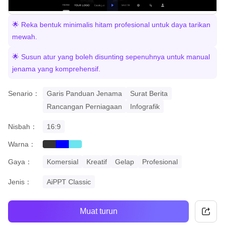
🌟 Reka bentuk minimalis hitam profesional untuk daya tarikan
mewah.
🌟 Susun atur yang boleh disunting sepenuhnya untuk manual
jenama yang komprehensif.
Senario：
Garis Panduan Jenama
Surat Berita
Rancangan Perniagaan
Infografik
Nisbah：
16:9
Warna：
black
blue
cyan
Gaya：
Komersial
Kreatif
Gelap
Profesional
Jenis：
AiPPT Classic
Muat turun