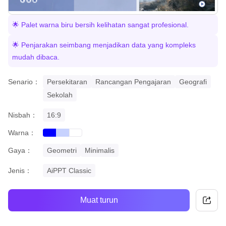
🌟 Palet warna biru bersih kelihatan sangat profesional.
🌟 Penjarakan seimbang menjadikan data yang kompleks
mudah dibaca.
Senario：
Persekitaran
Rancangan Pengajaran
Geografi
Sekolah
Nisbah：
16:9
Warna：
blue
gradient
white
Gaya：
Geometri
Minimalis
Jenis：
AiPPT Classic
Muat turun