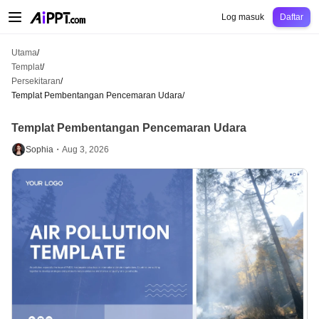
AiPPT Classic
AiPPT Flow
AiPPT Visual
Harga
Templat
Pendidikan
Guru
Un
Log masuk
Daftar
Utama
/
Templat
/
Persekitaran
/
Templat Pembentangan Pencemaran Udara
/
Templat Pembentangan Pencemaran Udara
Sophia・
Aug 3, 2026