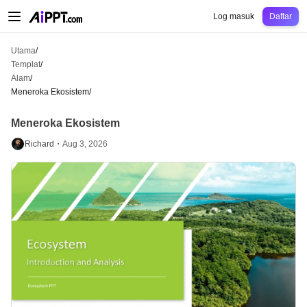
AiPPT Classic
AiPPT Flow
AiPPT Visual
Harga
Templat
Pendidikan
Guru
Un
Log masuk
Daftar
Utama
/
Templat
/
Alam
/
Meneroka Ekosistem
/
Meneroka Ekosistem
Richard・
Aug 3, 2026