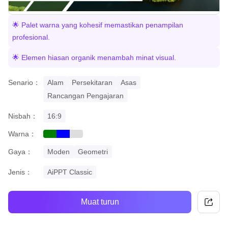
🌟 Palet warna yang kohesif memastikan penampilan
profesional.
🌟 Elemen hiasan organik menambah minat visual.
Senario：
Alam
Persekitaran
Asas
Rancangan Pengajaran
Nisbah：
16:9
Warna：
green
blue
grey
Gaya：
Moden
Geometri
Jenis：
AiPPT Classic
Muat turun