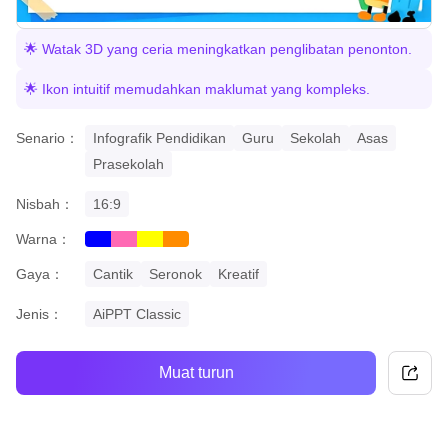
🌟 Watak 3D yang ceria meningkatkan penglibatan penonton.
🌟 Ikon intuitif memudahkan maklumat yang kompleks.
Senario：
Infografik Pendidikan
Guru
Sekolah
Asas
Prasekolah
Nisbah：
16:9
Warna：
blue
pink
yellow
orange
Gaya：
Cantik
Seronok
Kreatif
Jenis：
AiPPT Classic
Muat turun