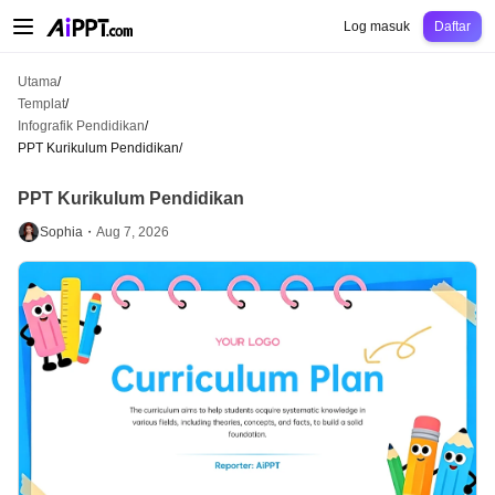
AiPPT Classic
AiPPT Flow
AiPPT Visual
Harga
Templat
Pendidikan
Guru
Un
Log masuk
Daftar
Utama
/
Templat
/
Infografik Pendidikan
/
PPT Kurikulum Pendidikan
/
PPT Kurikulum Pendidikan
Sophia・
Aug 7, 2026