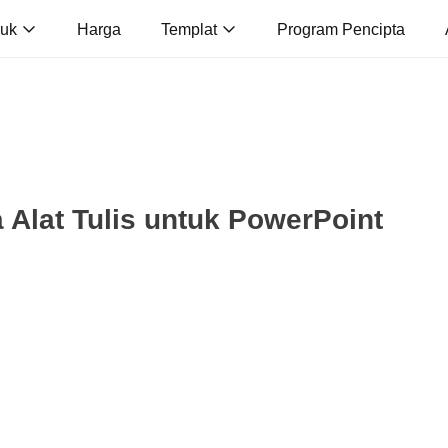
duk
Harga
Templat
Program Pencipta
Alat Tulis untuk PowerPoint