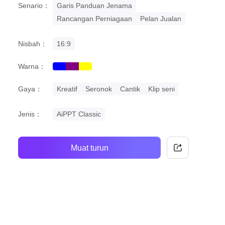
Senario：
Garis Panduan Jenama
Rancangan Perniagaan
Pelan Jualan
Nisbah：
16:9
Warna：
blue
purple
yellow
Gaya：
Kreatif
Seronok
Cantik
Klip seni
Jenis：
AiPPT Classic
Muat turun