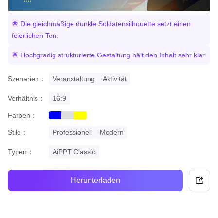
🌟 Die gleichmäßige dunkle Soldatensilhouette setzt einen
feierlichen Ton.
🌟 Hochgradig strukturierte Gestaltung hält den Inhalt sehr klar.
Szenarien：
Veranstaltung
Aktivität
Verhältnis：
16:9
Farben：
blue
grey
yellow
Stile：
Professionell
Modern
Typen：
AiPPT Classic
Herunterladen