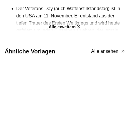
Der Veterans Day (auch Waffenstillstandstag) ist in
den USA am 11. November. Er entstand aus der
tiefen Trauer des Ersten Weltkriegs und wird heute
Alle erweitern
gefeiert, um jeden Einzelnen zu ehren, der jemals
die Uniform getragen hat. Wenn Sie einige
Programme für diese Veranstaltung planen, kann
Ähnliche Vorlagen
Alle ansehen
diese PPT-Vorlage genutzt werden. Sie bietet viel
Platz für Text, in dem Sie die Geschichte des
Veterans Day erläutern und Ihre Ideen für bestimmte
Aktivitäten vorstellen können. Da die Textfelder
verschiedene Designs haben, wird das Publikum
trotz reichhaltiger Informationen nicht müde, sie zu
lesen. Die fettgedruckten Überschriften über jedem
Textfeld helfen dem Publikum außerdem, sich
zurechtzufinden und zu verstehen.
Zeigen wir unsere Wertschätzung für die Veteranen,
die uns geschützt haben! Wenn Sie gute Ideen für