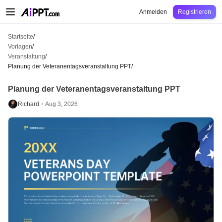
AiPPT Classic
AiPPT Flow
AiPPT Visual
Preise
Vorlagen
Bildung
Lehrkraft
U
Anmelden
Registrieren
Startseite
/
Vorlagen
/
Veranstaltung
/
Planung der Veteranentagsveranstaltung PPT
/
Planung der Veteranentagsveranstaltung PPT
Richard・
Aug 3, 2026