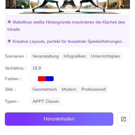
🌟 Makellose weiße Hintergründe maximieren die Klarheit des
Inhalts.
🌟 Kreative Layouts, perfekt für fesselnde Spieleinführungen.
Szenarien：
Veranstaltung
Infografiken
Unterrichtsplan
Verhältnis：
16:9
Farben：
red
blue
white
Stile：
Geometrisch
Modern
Professionell
Typen：
AiPPT Classic
Herunterladen