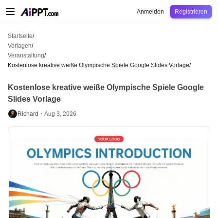
AiPPT Classic
AiPPT Flow
AiPPT Visual
Preise
Vorlagen
Bildung
Lehrkraft
U
Anmelden
Registrieren
Startseite
/
Vorlagen
/
Veranstaltung
/
Kostenlose kreative weiße Olympische Spiele Google Slides Vorlage
/
Kostenlose kreative weiße Olympische Spiele Google
Slides Vorlage
Richard・
Aug 3, 2026