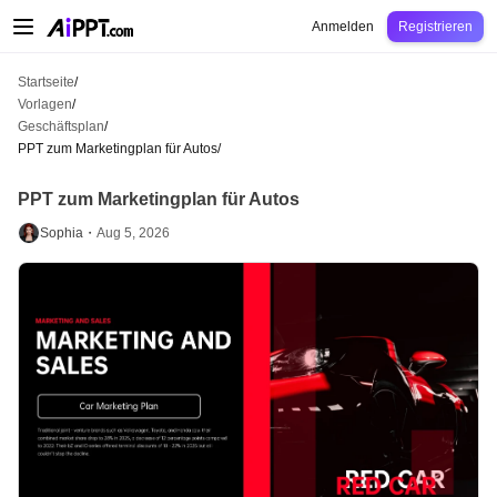
AiPPT Classic
AiPPT Flow
AiPPT Visual
Preise
Vorlagen
Bildung
Lehrkraft
U
Anmelden
Registrieren
Startseite
/
Vorlagen
/
Geschäftsplan
/
PPT zum Marketingplan für Autos
/
PPT zum Marketingplan für Autos
Sophia・
Aug 5, 2026