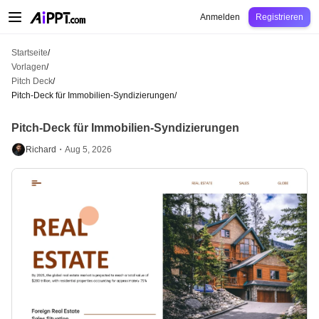
AiPPT Classic
AiPPT Flow
AiPPT Visual
Preise
Vorlagen
Bildung
Lehrkraft
U
Anmelden
Registrieren
Startseite
/
Vorlagen
/
Pitch Deck
/
Pitch-Deck für Immobilien-Syndizierungen
/
Pitch-Deck für Immobilien-Syndizierungen
Richard・
Aug 5, 2026