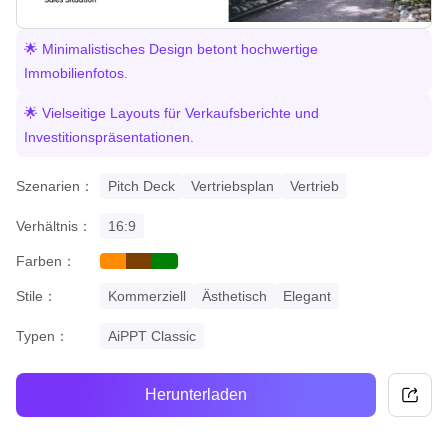
🌟 Minimalistisches Design betont hochwertige
Immobilienfotos.
🌟 Vielseitige Layouts für Verkaufsberichte und
Investitionspräsentationen.
Szenarien：
Pitch Deck
Vertriebsplan
Vertrieb
Verhältnis：
16:9
Farben：
orange
brown
green
Stile：
Kommerziell
Ästhetisch
Elegant
Typen：
AiPPT Classic
Herunterladen