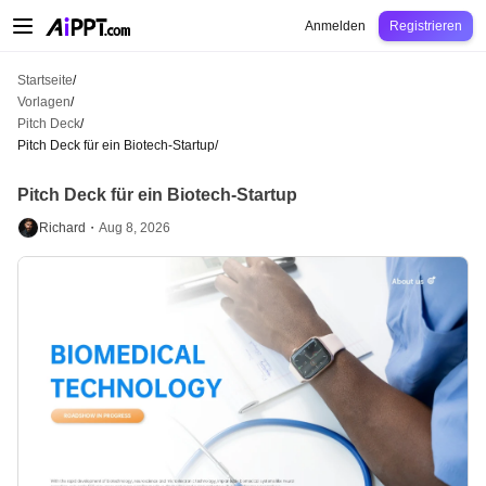
AiPPT Classic
AiPPT Flow
AiPPT Visual
Preise
Vorlagen
Bildung
Lehrkraft
U
Anmelden
Registrieren
Startseite
/
Vorlagen
/
Pitch Deck
/
Pitch Deck für ein Biotech-Startup
/
Pitch Deck für ein Biotech-Startup
Richard・
Aug 8, 2026