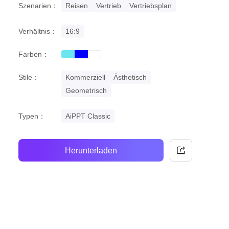
Szenarien：
Reisen
Vertrieb
Vertriebsplan
Verhältnis：
16:9
Farben：
cyan
blue
white
Stile：
Kommerziell
Ästhetisch
Geometrisch
Typen：
AiPPT Classic
Herunterladen