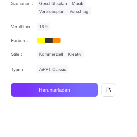
Szenarien：
Geschäftsplan
Musik
Vertriebsplan
Vorschlag
Verhältnis：
16:9
Farben：
yellow
black
orange
Stile：
Kommerziell
Kreativ
Typen：
AiPPT Classic
Herunterladen