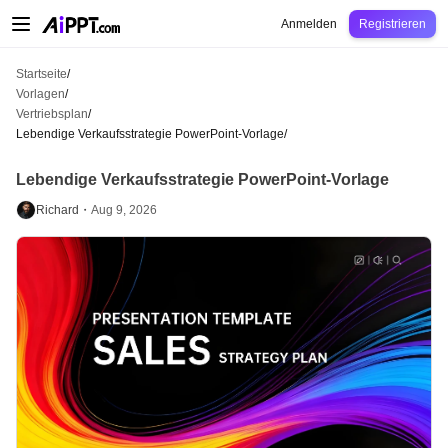
AiPPT Classic
AiPPT Flow
AiPPT Visual
Preise
Vorlagen
Bildung
Lehrkraft
U
Anmelden
Registrieren
Startseite
/
Vorlagen
/
Vertriebsplan
/
Lebendige Verkaufsstrategie PowerPoint-Vorlage
/
Lebendige Verkaufsstrategie PowerPoint-Vorlage
Richard・
Aug 9, 2026