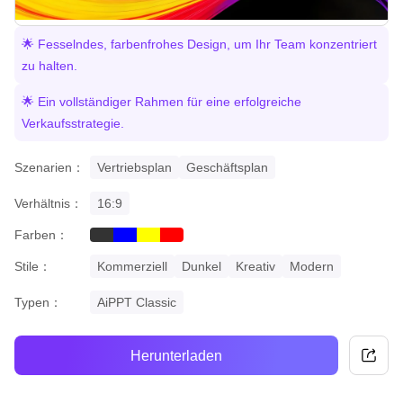
🌟 Fesselndes, farbenfrohes Design, um Ihr Team konzentriert
zu halten.
🌟 Ein vollständiger Rahmen für eine erfolgreiche
Verkaufsstrategie.
Szenarien：
Vertriebsplan
Geschäftsplan
Verhältnis：
16:9
Farben：
black
blue
yellow
red
Stile：
Kommerziell
Dunkel
Kreativ
Modern
Typen：
AiPPT Classic
Herunterladen