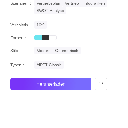
Szenarien：
Vertriebsplan
Vertrieb
Infografiken
SWOT-Analyse
Verhältnis：
16:9
Farben：
cyan
black
white
Stile：
Modern
Geometrisch
Typen：
AiPPT Classic
Herunterladen