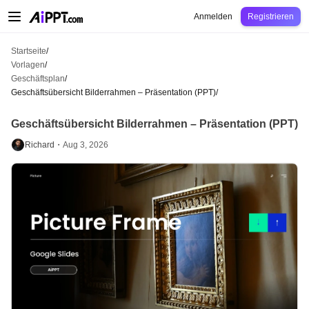
AiPPT Classic
AiPPT Flow
AiPPT Visual
Preise
Vorlagen
Bildung
Lehrkraft
U
Anmelden
Registrieren
Startseite
/
Vorlagen
/
Geschäftsplan
/
Geschäftsübersicht Bilderrahmen – Präsentation (PPT)
/
Geschäftsübersicht Bilderrahmen – Präsentation (PPT)
Richard・
Aug 3, 2026