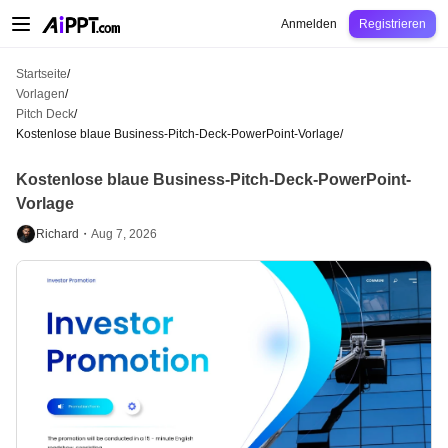
AiPPT Classic
AiPPT Flow
AiPPT Visual
Preise
Vorlagen
Bildung
Lehrkraft
U
Anmelden
Registrieren
Startseite
/
Vorlagen
/
Pitch Deck
/
Kostenlose blaue Business-Pitch-Deck-PowerPoint-Vorlage
/
Kostenlose blaue Business-Pitch-Deck-PowerPoint-
Vorlage
Richard・
Aug 7, 2026