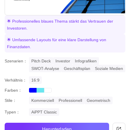
🌟 Professionelles blaues Thema stärkt das Vertrauen der
Investoren.
🌟 Umfassende Layouts für eine klare Darstellung von
Finanzdaten.
Szenarien：
Pitch Deck
Investor
Infografiken
SWOT-Analyse
Geschäftsplan
Soziale Medien
Verhältnis：
16:9
Farben：
blue
cyan
white
Stile：
Kommerziell
Professionell
Geometrisch
Typen：
AiPPT Classic
Herunterladen