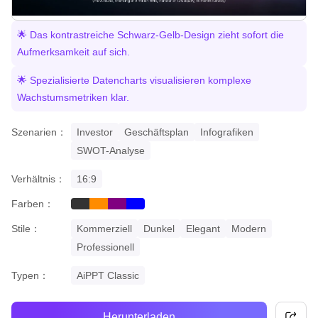
🌟 Das kontrastreiche Schwarz-Gelb-Design zieht sofort die
Aufmerksamkeit auf sich.
🌟 Spezialisierte Datencharts visualisieren komplexe
Wachstumsmetriken klar.
Szenarien：
Investor
Geschäftsplan
Infografiken
SWOT-Analyse
Verhältnis：
16:9
Farben：
black
orange
purple
blue
Stile：
Kommerziell
Dunkel
Elegant
Modern
Professionell
Typen：
AiPPT Classic
Herunterladen