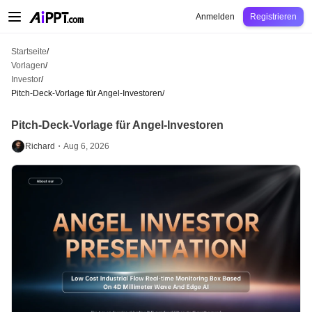
AiPPT Classic
AiPPT Flow
AiPPT Visual
Preise
Vorlagen
Bildung
Lehrkraft
U
Anmelden
Registrieren
Startseite
/
Vorlagen
/
Investor
/
Pitch-Deck-Vorlage für Angel-Investoren
/
Pitch-Deck-Vorlage für Angel-Investoren
Richard・
Aug 6, 2026