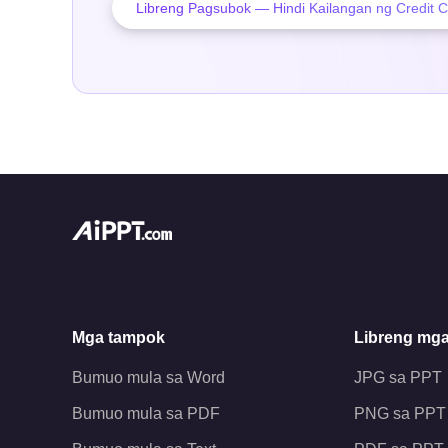
Libreng Pagsubok — Hindi Kailangan ng Credit 
Mga tampok
Libreng mga
Bumuo mula sa Word
JPG sa PPT
Bumuo mula sa PDF
PNG sa PPT