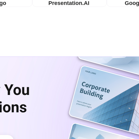
sgo
Presentation.AI
Goog