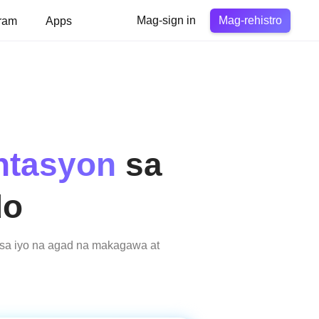
Mag-rehistro
ram
Apps
Mag-sign in
ntasyon
sa
do
 sa iyo na agad na makagawa at