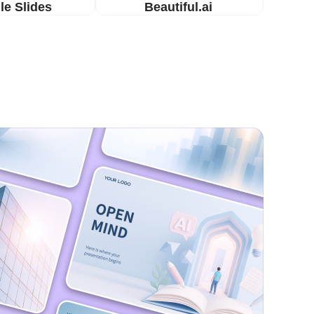
le Slides
Beautiful.ai