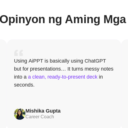
Opinyon ng Aming Mga
Using AiPPT is basically using ChatGPT
but for presentations… It turns messy notes
into a
a clean, ready-to-present deck
in
seconds.
Mishika Gupta
Career Coach