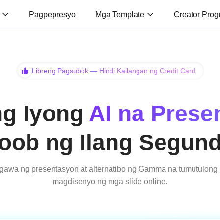
o
Pagpepresyo
Mga Template
Creator Prog
Libreng Pagsubok — Hindi Kailangan ng Credit Card
g Iyong
AI na Prese
oob ng Ilang Segun
gawa ng presentasyon at alternatibo ng Gamma na tumutulong
magdisenyo ng mga slide online.