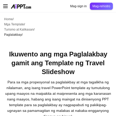
AiPPT Classic
AiPPT Flow
AiPPT Visual
Pagpepresyo
Mga Template
Eduk
Mag-sign in
Mag-rehistro
Home
/
Mga Template
/
Turismo at Kalikasan
/
Paglalakbay
/
Ikuwento ang mga Paglalakbay
gamit ang Template ng Travel
Slideshow
Para sa mga propesyonal sa paglalakbay at mga tagalikha ng
nilalaman, ang isang travel PowerPoint template ay tumutulong
upang maayos na maipakita at maipresenta ang mga karanasan
nang maayos, habang ang isang maingat na dinisenyong PPT
template para sa paglalakbay ay nagpapabuti ng pakikipag-
ugnayan sa pamamagitan ng malakas at nakaka-engganyong