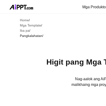
Mga Produkt
Home
/
Mga Template
/
Iba pa
/
Pangkalahatan
/
Higit pang Mga 
Nag-aalok ang AiP
malikhaing mga proy