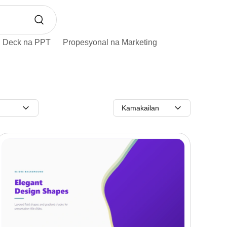
h Deck na PPT
Propesyonal na Marketing
Kamakailan