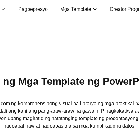
o
Pagpepresyo
Mga Template
Creator Prog
ng Mga Template ng PowerPoi
com ng komprehensibong visual na librarya ng mga praktikal n
dali ang kanilang pang-araw-araw na gawain. Pinagkakatiwala
on upang maghatid ng natatanging template ng presentasyong
nagpapalinaw at nagpapasigla sa mga kumplikadong datos.