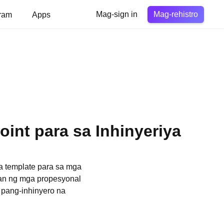
Mag-rehistro
ram
Apps
Mag-sign in
nt para sa Inhinyeriya
a template para sa mga
an ng mga propesyonal
 pang-inhinyero na