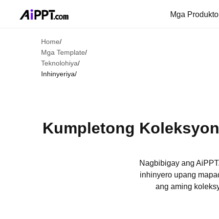
Mga Produkt
Home
/
Mga Template
/
Teknolohiya
/
Inhinyeriya
/
Kumpletong Koleksyon 
Nagbibigay ang AiPPT.
inhinyero upang mapa
ang aming koleksy