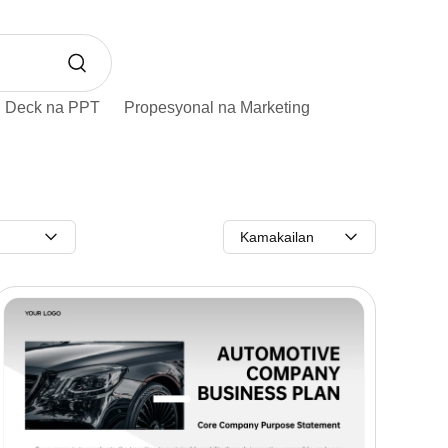
h Deck na PPT
Propesyonal na Marketing
Kamakailan