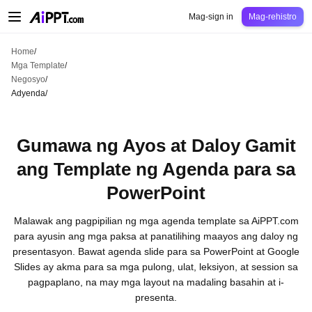
AiPPT Classic
AiPPT Flow
AiPPT Visual
Pagpepresyo
Mga Template
Eduk
Mag-sign in
Mag-rehistro
Home
/
Mga Template
/
Negosyo
/
Adyenda
/
Gumawa ng Ayos at Daloy Gamit
ang Template ng Agenda para sa
PowerPoint
Malawak ang pagpipilian ng mga agenda template sa AiPPT.com
para ayusin ang mga paksa at panatilihing maayos ang daloy ng
presentasyon. Bawat agenda slide para sa PowerPoint at Google
Slides ay akma para sa mga pulong, ulat, leksiyon, at session sa
pagpaplano, na may mga layout na madaling basahin at i-
presenta.