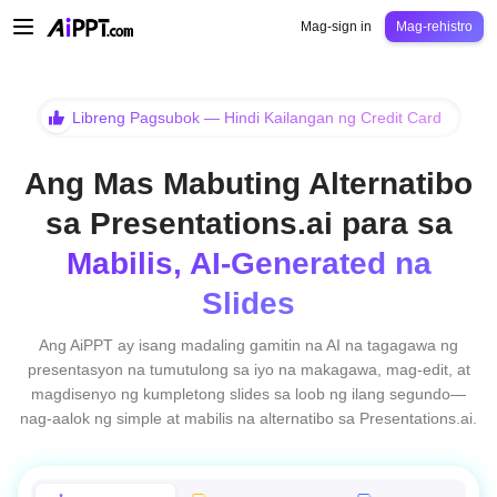
AiPPT Classic
AiPPT Flow
AiPPT Visual
Pagpepresyo
Mga Template
Eduk
Mag-sign in
Mag-rehistro
Libreng Pagsubok — Hindi Kailangan ng Credit Card
Ang Mas Mabuting Alternatibo
sa Presentations.ai para sa
Mabilis, AI‑Generated na
Slides
Ang AiPPT ay isang madaling gamitin na AI na tagagawa ng
presentasyon na tumutulong sa iyo na makagawa, mag-edit, at
magdisenyo ng kumpletong slides sa loob ng ilang segundo—
nag-aalok ng simple at mabilis na alternatibo sa Presentations.ai.