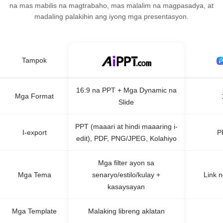
na mas mabilis na magtrabaho, mas malalim na magpasadya, at
madaling palakihin ang iyong mga presentasyon.
Tampok
16:9 na PPT + Mga Dynamic na
Mga Format
Slide
PPT (maaari at hindi maaaring i-
I-export
P
edit), PDF, PNG/JPEG, Kolahiyo
Mga filter ayon sa
Mga Tema
senaryo/estilo/kulay +
Link 
kasaysayan
Mga Template
Malaking libreng aklatan