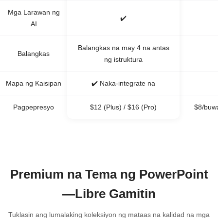
Mga Larawan ng
✔️
AI
Balangkas na may 4 na antas
Balangkas
ng istruktura
Mapa ng Kaisipan
✔️ Naka-integrate na
Pagpepresyo
$12 (Plus) / $16 (Pro)
$8/buw
Premium na Tema ng PowerPoint
—Libre Gamitin
Tuklasin ang lumalaking koleksiyon ng mataas na kalidad na mga