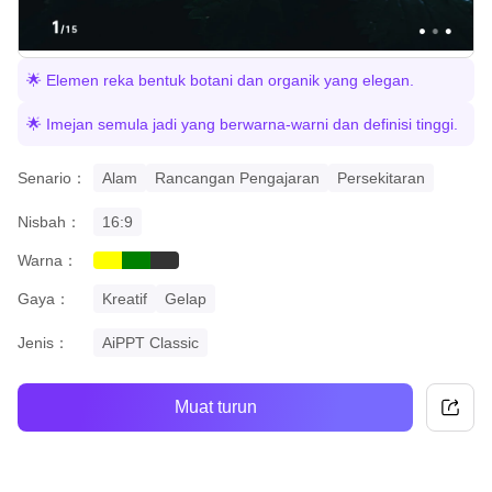
🌟 Elemen reka bentuk botani dan organik yang elegan.
🌟 Imejan semula jadi yang berwarna-warni dan definisi tinggi.
Senario：
Alam
Rancangan Pengajaran
Persekitaran
Nisbah：
16:9
Warna：
yellow
green
black
Gaya：
Kreatif
Gelap
Jenis：
AiPPT Classic
Muat turun