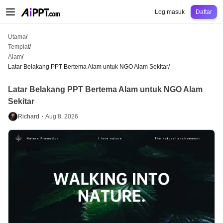
AiPPT Classic
AiPPT Flow
AiPPT Visual
Harga
Templat
Pendidikan
Guru
Un
Log masuk
Daftar
Utama
/
Templat
/
Alam
/
Latar Belakang PPT Bertema Alam untuk NGO Alam Sekitar
/
Latar Belakang PPT Bertema Alam untuk NGO Alam
Sekitar
Richard・
Aug 8, 2026