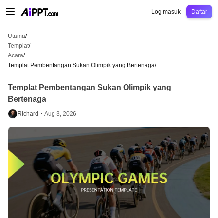
AiPPT Classic
AiPPT Flow
AiPPT Visual
Harga
Templat
Pendidikan
Guru
Un
Log masuk
Daftar
Utama
/
Templat
/
Acara
/
Templat Pembentangan Sukan Olimpik yang Bertenaga
/
Templat Pembentangan Sukan Olimpik yang
Bertenaga
Richard・
Aug 3, 2026