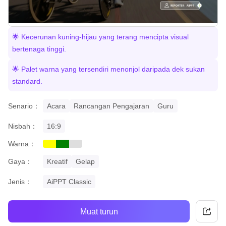
🌟 Kecerunan kuning-hijau yang terang mencipta visual
bertenaga tinggi.
🌟 Palet warna yang tersendiri menonjol daripada dek sukan
standard.
Senario：
Acara
Rancangan Pengajaran
Guru
Nisbah：
16:9
Warna：
yellow
green
grey
Gaya：
Kreatif
Gelap
Jenis：
AiPPT Classic
Muat turun