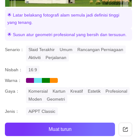
🌟 Latar belakang fotografi alam semula jadi definisi tinggi
yang tenang.
🌟 Susun atur geometri profesional yang bersih dan tersusun.
Senario：
Slaid Terakhir
Umum
Rancangan Perniagaan
Aktiviti
Perjalanan
Nisbah：
16:9
Warna：
purple
cyan
green
orange
Gaya：
Komersial
Kartun
Kreatif
Estetik
Profesional
Moden
Geometri
Jenis：
AiPPT Classic
Muat turun