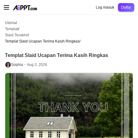
AiPPT Classic
AiPPT Flow
AiPPT Visual
Harga
Templat
Pendidikan
Guru
Un
Log masuk
Daftar
Utama
/
Templat
/
Slaid Terakhir
/
Templat Slaid Ucapan Terima Kasih Ringkas
/
Templat Slaid Ucapan Terima Kasih Ringkas
Sophia・
Aug 3, 2026