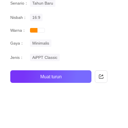
Senario：
Tahun Baru
Nisbah：
16:9
Warna：
orange
white
Gaya：
Minimalis
Jenis：
AiPPT Classic
Muat turun