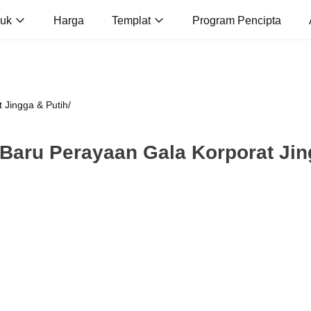
duk
Harga
Templat
Program Pencipta
 Jingga & Putih
/
Baru Perayaan Gala Korporat Jin