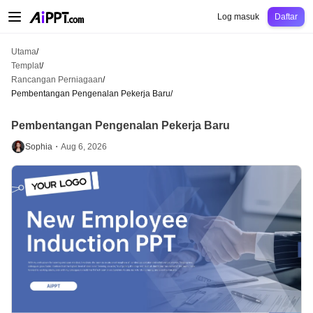
AiPPT Classic
AiPPT Flow
AiPPT Visual
Harga
Templat
Pendidikan
Guru
Un
Log masuk
Daftar
Utama
/
Templat
/
Rancangan Perniagaan
/
Pembentangan Pengenalan Pekerja Baru
/
Pembentangan Pengenalan Pekerja Baru
Sophia・
Aug 6, 2026