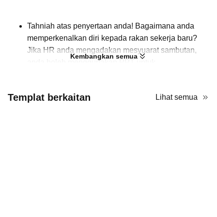
Tahniah atas penyertaan anda! Bagaimana anda
memperkenalkan diri kepada rakan sekerja baru?
Jika HR anda mengadakan mesyuarat sambutan,
Kembangkan semua
anda boleh menggunakan PPT untuk
memperkenalkan diri bukan sahaja dengan teks
tetapi juga dengan gambar. Dengan cara ini, rakan
Templat berkaitan
Lihat semua
sekerja anda dapat dengan mudah mengingati anda
melalui rupa, tabiat, atau ciri-ciri anda. Templat PPT
induksi pekerja ini adalah pilihan yang baik. Elemen
dan palet warna sesuai untuk suasana pejabat, dan
terdapat tempat letak gambar untuk anda
memaparkan foto anda sendiri. Fon putih yang telah
ditetapkan jelas kelihatan pada latar belakang biru,
membolehkan penonton melihat setiap perkataan
dengan jelas.
Jika anda seorang HR, anda juga boleh