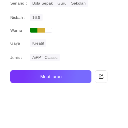
Senario：
Bola Sepak
Guru
Sekolah
Nisbah：
16:9
Warna：
green
gold
white
Gaya：
Kreatif
Jenis：
AiPPT Classic
Muat turun