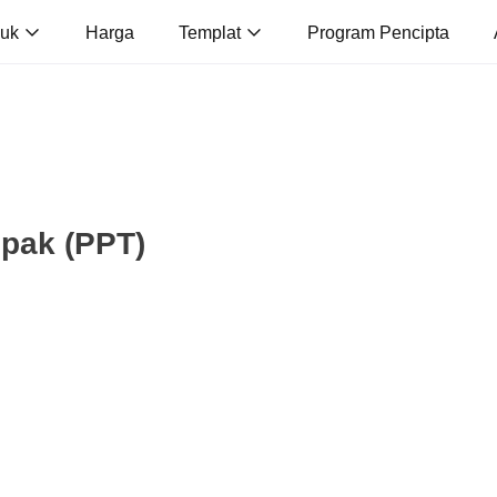
duk
Harga
Templat
Program Pencipta
pak (PPT)