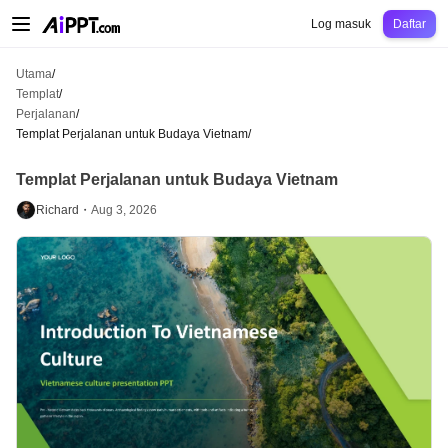
AiPPT Classic
AiPPT Flow
AiPPT Visual
Harga
Templat
Pendidikan
Guru
Un
Log masuk
Daftar
Utama
/
Templat
/
Perjalanan
/
Templat Perjalanan untuk Budaya Vietnam
/
Templat Perjalanan untuk Budaya Vietnam
Richard・
Aug 3, 2026