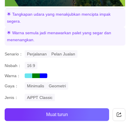
🌟 Tangkapan udara yang menakjubkan mencipta impak
segera.
🌟 Warna semula jadi menawarkan palet yang segar dan
menenangkan.
Senario：
Perjalanan
Pelan Jualan
Nisbah：
16:9
Warna：
cyan
green
blue
Gaya：
Minimalis
Geometri
Jenis：
AiPPT Classic
Muat turun