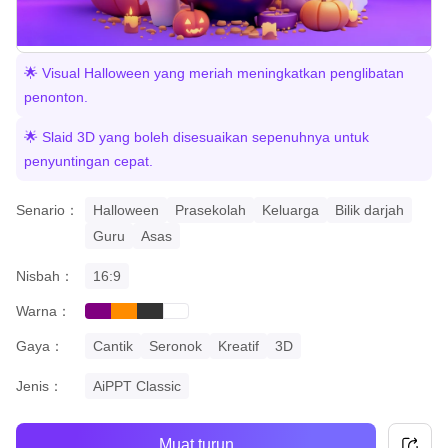
🌟 Visual Halloween yang meriah meningkatkan penglibatan
penonton.
🌟 Slaid 3D yang boleh disesuaikan sepenuhnya untuk
penyuntingan cepat.
Senario：
Halloween
Prasekolah
Keluarga
Bilik darjah
Guru
Asas
Nisbah：
16:9
Warna：
purple
orange
black
white
Gaya：
Cantik
Seronok
Kreatif
3D
Jenis：
AiPPT Classic
Muat turun