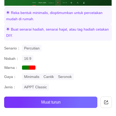
🌟 Reka bentuk minimalis, dioptimumkan untuk percetakan
mudah di rumah.
🌟 Buat senarai hadiah, senarai hajat, atau tag hadiah cetakan
DIY.
Senario：
Percutian
Nisbah：
16:9
Warna：
green
red
Gaya：
Minimalis
Cantik
Seronok
Jenis：
AiPPT Classic
Muat turun