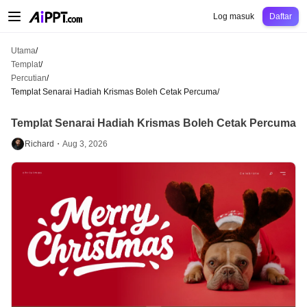
AiPPT Classic
AiPPT Flow
AiPPT Visual
Harga
Templat
Pendidikan
Guru
Un
Log masuk
Daftar
Utama
/
Templat
/
Percutian
/
Templat Senarai Hadiah Krismas Boleh Cetak Percuma
/
Templat Senarai Hadiah Krismas Boleh Cetak Percuma
Richard・
Aug 3, 2026