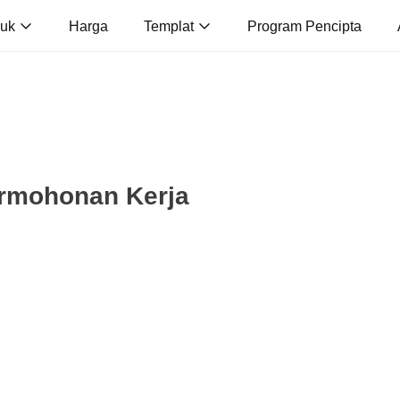
duk
Harga
Templat
Program Pencipta
ermohonan Kerja