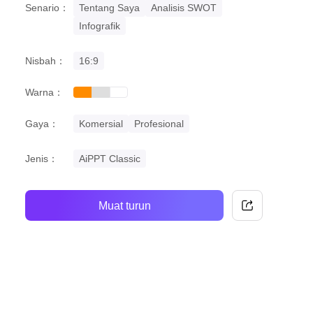
Senario：
Tentang Saya
Analisis SWOT
Infografik
Nisbah：
16:9
Warna：
orange
grey
white
Gaya：
Komersial
Profesional
Jenis：
AiPPT Classic
Muat turun