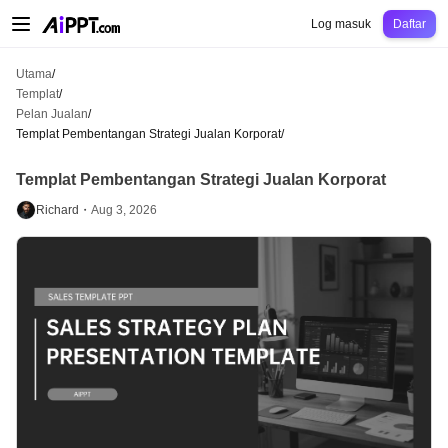
AiPPT Classic
AiPPT Flow
AiPPT Visual
Harga
Templat
Pendidikan
Guru
Un
Log masuk
Daftar
Utama
/
Templat
/
Pelan Jualan
/
Templat Pembentangan Strategi Jualan Korporat
/
Templat Pembentangan Strategi Jualan Korporat
Richard・
Aug 3, 2026