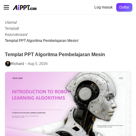
AiPPT Classic
AiPPT Flow
AiPPT Visual
Harga
Templat
Pendidikan
Guru
Un
Log masuk
Daftar
Utama
/
Templat
/
Kejuruteraan
/
Templat PPT Algoritma Pembelajaran Mesin
/
Templat PPT Algoritma Pembelajaran Mesin
Richard・
Aug 5, 2026