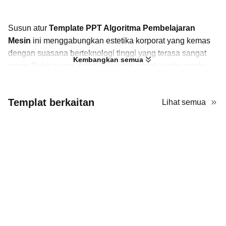
Susun atur 
Template PPT Algoritma Pembelajaran 
Mesin
 ini menggabungkan estetika korporat yang kemas 
dengan suasana berteknologi tinggi yang terasa sangat 
Kembangkan semua
segar. Palet warna didominasi oleh merah jambu muda, 
dengan aksen putih, semuanya diletakkan di latar 
belakang putih yang bersih dan lapang. Warna-warna ini 
Templat berkaitan
Lihat semua
mencipta rasa kebolehpercayaan dan inovasi moden. 
Secara visual, reka bentuk ini menggunakan bentuk 
geometri yang tajam dan seni garis halus untuk 
membingkai maklumat, memberikan setiap slaid rasa 
tersusun dan teratur. Anda akan menemui banyak imej 
berkualiti tinggi yang berfokuskan teknologi yang 
diintegrasikan melalui topeng kreatif, seperti potongan 
bulat dan segi empat tepat, yang mengelakkan slaid 
daripada kelihatan seperti blok teks standard. Ikonografi 
juga sama kemas, menampilkan grafik vektor garis nipis 