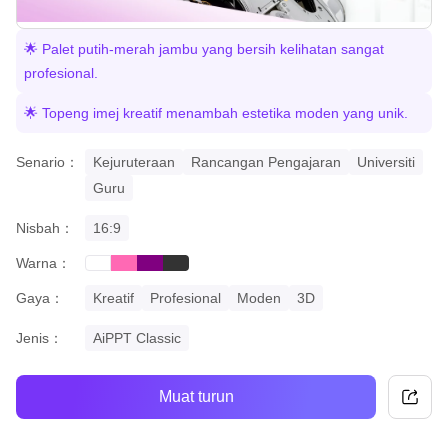
🌟 Palet putih-merah jambu yang bersih kelihatan sangat
profesional.
🌟 Topeng imej kreatif menambah estetika moden yang unik.
Senario：
Kejuruteraan
Rancangan Pengajaran
Universiti
Guru
Nisbah：
16:9
Warna：
pink
purple
black
white
Gaya：
Kreatif
Profesional
Moden
3D
Jenis：
AiPPT Classic
Muat turun