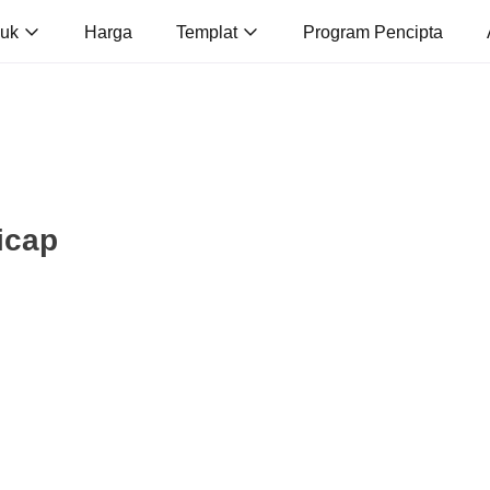
duk
Harga
Templat
Program Pencipta
icap