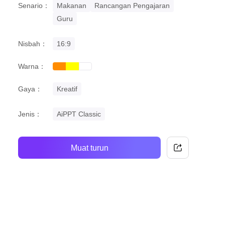
Senario：
Makanan
Rancangan Pengajaran
Guru
Nisbah：
16:9
Warna：
orange
yellow
white
Gaya：
Kreatif
Jenis：
AiPPT Classic
Muat turun