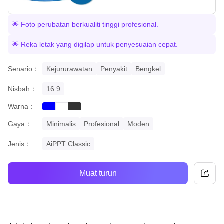
🌟 Foto perubatan berkualiti tinggi profesional.
🌟 Reka letak yang digilap untuk penyesuaian cepat.
Senario：
Kejururawatan
Penyakit
Bengkel
Nisbah：
16:9
Warna：
blue
black
white
Gaya：
Minimalis
Profesional
Moden
Jenis：
AiPPT Classic
Muat turun