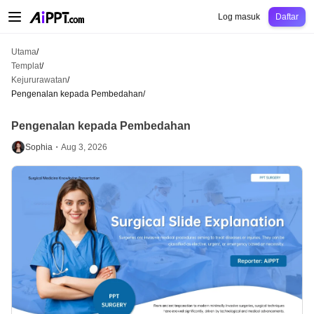
AiPPT Classic
AiPPT Flow
AiPPT Visual
Harga
Templat
Pendidikan
Guru
Un
Log masuk
Daftar
Utama
/
Templat
/
Kejururawatan
/
Pengenalan kepada Pembedahan
/
Pengenalan kepada Pembedahan
Sophia・
Aug 3, 2026