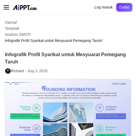
AiPPT Classic
AiPPT Flow
AiPPT Visual
Harga
Templat
Pendidikan
Guru
Un
Log masuk
Daftar
Utama
/
Templat
/
Analisis SWOT
/
Infografik Profil Syarikat untuk Mesyuarat Pemegang Taruh
/
Infografik Profil Syarikat untuk Mesyuarat Pemegang
Taruh
Richard・
Aug 3, 2026