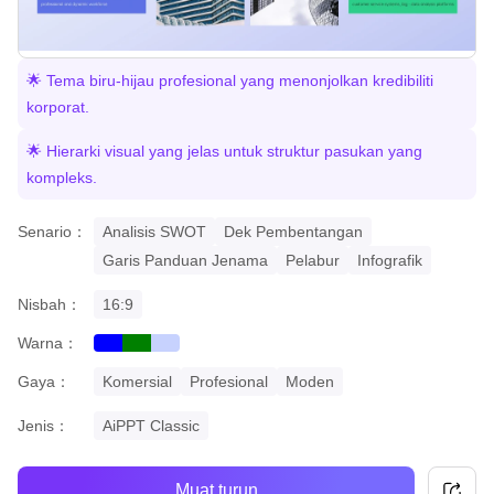
🌟 Tema biru-hijau profesional yang menonjolkan kredibiliti
korporat.
🌟 Hierarki visual yang jelas untuk struktur pasukan yang
kompleks.
Senario：
Analisis SWOT
Dek Pembentangan
Garis Panduan Jenama
Pelabur
Infografik
Nisbah：
16:9
Warna：
blue
green
gradient
Gaya：
Komersial
Profesional
Moden
Jenis：
AiPPT Classic
Muat turun