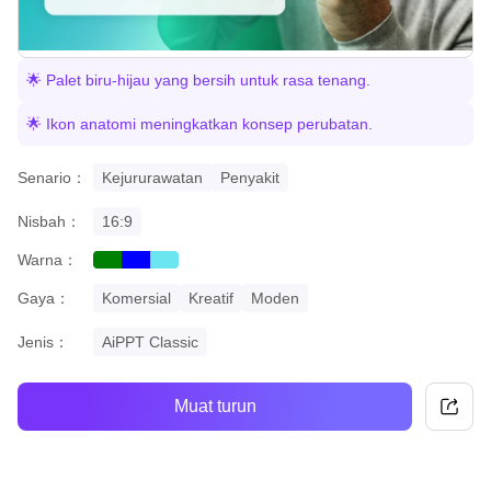
🌟 Palet biru-hijau yang bersih untuk rasa tenang.
🌟 Ikon anatomi meningkatkan konsep perubatan.
Senario：
Kejururawatan
Penyakit
Nisbah：
16:9
Warna：
green
blue
cyan
Gaya：
Komersial
Kreatif
Moden
Jenis：
AiPPT Classic
Muat turun