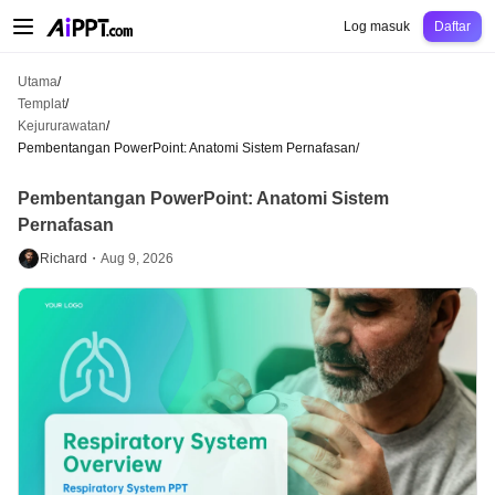
AiPPT Classic
AiPPT Flow
AiPPT Visual
Harga
Templat
Pendidikan
Guru
Un
Log masuk
Daftar
Utama
/
Templat
/
Kejururawatan
/
Pembentangan PowerPoint: Anatomi Sistem Pernafasan
/
Pembentangan PowerPoint: Anatomi Sistem
Pernafasan
Richard・
Aug 9, 2026