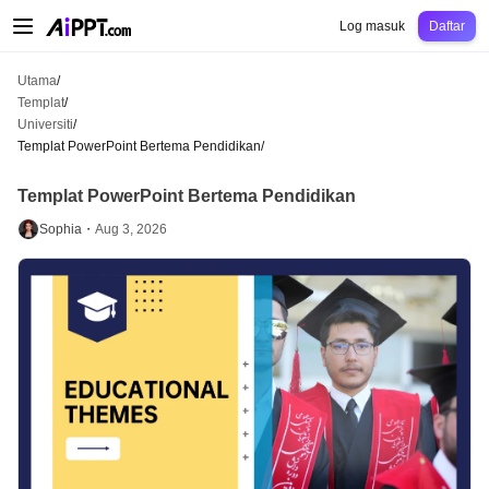
AiPPT Classic
AiPPT Flow
AiPPT Visual
Harga
Templat
Pendidikan
Guru
Un
Log masuk
Daftar
Utama
/
Templat
/
Universiti
/
Templat PowerPoint Bertema Pendidikan
/
Templat PowerPoint Bertema Pendidikan
Sophia・
Aug 3, 2026