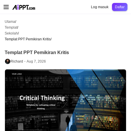
AiPPT Classic
AiPPT Flow
AiPPT Visual
Harga
Templat
Pendidikan
Guru
Un
Log masuk
Daftar
Utama
/
Templat
/
Sekolah
/
Templat PPT Pemikiran Kritis
/
Templat PPT Pemikiran Kritis
Richard・
Aug 7, 2026