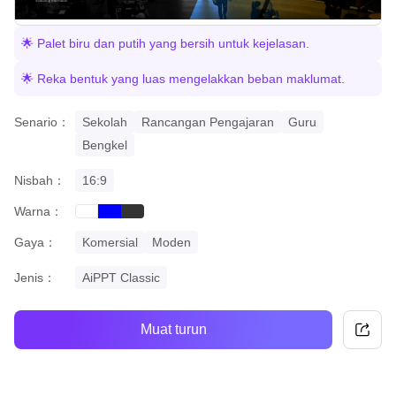
🌟 Palet biru dan putih yang bersih untuk kejelasan.
🌟 Reka bentuk yang luas mengelakkan beban maklumat.
Senario：
Sekolah
Rancangan Pengajaran
Guru
Bengkel
Nisbah：
16:9
Warna：
blue
black
white
Gaya：
Komersial
Moden
Jenis：
AiPPT Classic
Muat turun