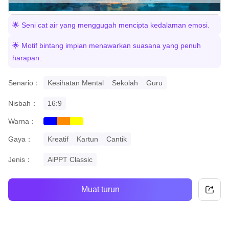
🌟 Seni cat air yang menggugah mencipta kedalaman emosi.
🌟 Motif bintang impian menawarkan suasana yang penuh
harapan.
Senario：
Kesihatan Mental
Sekolah
Guru
Nisbah：
16:9
Warna：
blue
orange
yellow
Gaya：
Kreatif
Kartun
Cantik
Jenis：
AiPPT Classic
Muat turun