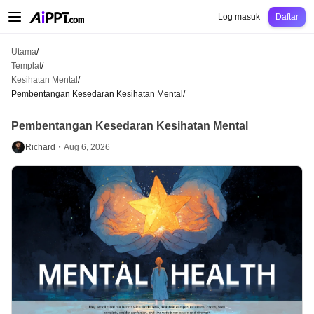
AiPPT Classic
AiPPT Flow
AiPPT Visual
Harga
Templat
Pendidikan
Guru
Un
Log masuk
Daftar
Utama
/
Templat
/
Kesihatan Mental
/
Pembentangan Kesedaran Kesihatan Mental
/
Pembentangan Kesedaran Kesihatan Mental
Richard・
Aug 6, 2026