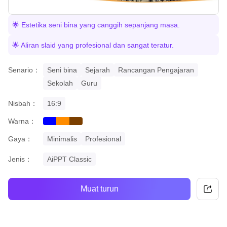
🌟 Estetika seni bina yang canggih sepanjang masa.
🌟 Aliran slaid yang profesional dan sangat teratur.
Senario：
Seni bina
Sejarah
Rancangan Pengajaran
Sekolah
Guru
Nisbah：
16:9
Warna：
blue
orange
brown
Gaya：
Minimalis
Profesional
Jenis：
AiPPT Classic
Muat turun