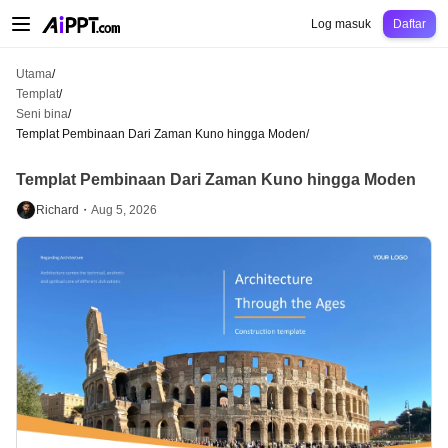
AiPPT Classic
AiPPT Flow
AiPPT Visual
Harga
Templat
Pendidikan
Guru
Un
Log masuk
Daftar
Utama
/
Templat
/
Seni bina
/
Templat Pembinaan Dari Zaman Kuno hingga Moden
/
Templat Pembinaan Dari Zaman Kuno hingga Moden
Richard・
Aug 5, 2026