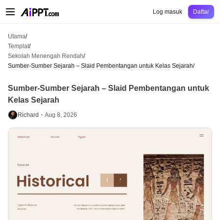
AiPPT Classic
AiPPT Flow
AiPPT Visual
Harga
Templat
Pendidikan
Guru
Un
Log masuk
Daftar
Utama
/
Templat
/
Sekolah Menengah Rendah
/
Sumber-Sumber Sejarah – Slaid Pembentangan untuk Kelas Sejarah
/
Sumber-Sumber Sejarah – Slaid Pembentangan untuk
Kelas Sejarah
Richard・
Aug 8, 2026