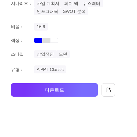
시나리오：
사업 계획서
피치 덱
뉴스레터
인포그래픽
SWOT 분석
비율：
16:9
색상：
blue
grey
white
스타일：
상업적인
모던
유형：
AiPPT Classic
다운로드