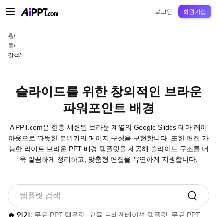
AiPPT Classic
AiPPT Flow
AiPPT Visual
정가
틀
교육
교사
대학
중학교
고등
로그인
회원가입
홈
/
틀
/
갈색
/
슬라이드를 위한 창의적인 브라운
파워포인트 배경
AiPPT.com은 한층 세련된 브라운 계열의 Google Slides 테마 레이
아웃으로 따뜻한 분위기의 페이지 구성을 구현합니다. 또한 편집 가
능한 라이트 브라운 PPT 배경 템플릿을 제공해 슬라이드 구조를 더
욱 깔끔하게 정리하고, 맞춤형 편집을 유연하게 지원합니다.
🔥 인기:
무료 PPT 템플릿
교육 프레젠테이션 템플릿
무료 PPT