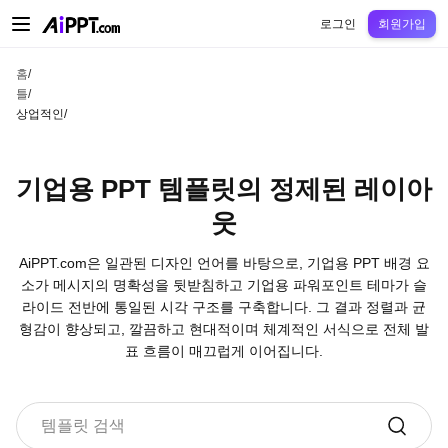
AiPPT Classic
AiPPT Flow
AiPPT Visual
정가
틀
교육
교사
대학
중학교
고등
로그인
회원가입
홈
/
틀
/
상업적인
/
기업용 PPT 템플릿의 정제된 레이아
웃
AiPPT.com은 일관된 디자인 언어를 바탕으로, 기업용 PPT 배경 요
소가 메시지의 명확성을 뒷받침하고 기업용 파워포인트 테마가 슬
라이드 전반에 통일된 시각 구조를 구축합니다. 그 결과 정렬과 균
형감이 향상되고, 깔끔하고 현대적이며 체계적인 서식으로 전체 발
표 흐름이 매끄럽게 이어집니다.