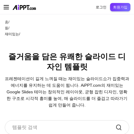
AiPPT Classic
AiPPT Flow
AiPPT Visual
정가
틀
교육
교사
대학
중학교
고등
로그인
회원가입
홈
/
틀
/
재미있는
/
즐거움을 담은 유쾌한 슬라이드 디
자인 템플릿
프레젠테이션이 길게 느껴질 때는 재미있는 슬라이드쇼가 집중력과
에너지를 유지하는 데 도움이 됩니다. AiPPT.com의 재미있는
Google Slides 테마는 창의적인 레이아웃, 균형 잡힌 디자인, 명확
한 구조로 시각적 흥미를 높여, 매 슬라이드를 더 즐겁고 따라가기
쉽게 만들어 줍니다.