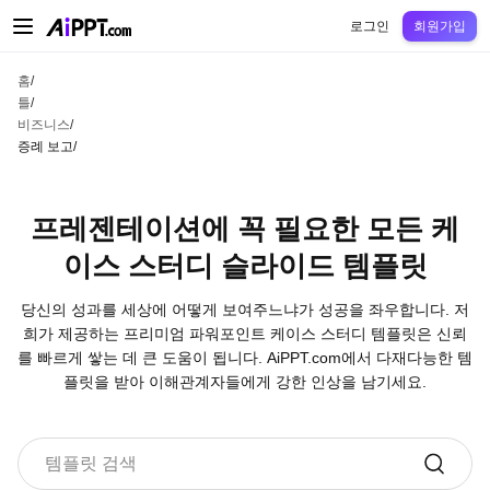
AiPPT Classic
AiPPT Flow
AiPPT Visual
정가
틀
교육
교사
대학
중학교
고등
로그인
회원가입
홈
/
틀
/
비즈니스
/
증례 보고
/
프레젠테이션에 꼭 필요한 모든 케
이스 스터디 슬라이드 템플릿
당신의 성과를 세상에 어떻게 보여주느냐가 성공을 좌우합니다. 저
희가 제공하는 프리미엄 파워포인트 케이스 스터디 템플릿은 신뢰
를 빠르게 쌓는 데 큰 도움이 됩니다. AiPPT.com에서 다재다능한 템
플릿을 받아 이해관계자들에게 강한 인상을 남기세요.