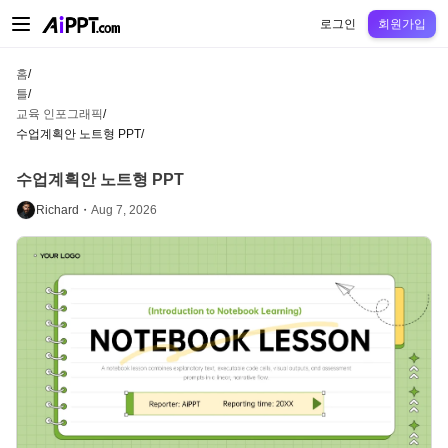
AiPPT Classic
AiPPT Flow
AiPPT Visual
정가
틀
교육
교사
대학
중학교
고등
로그인
회원가입
홈
/
틀
/
교육 인포그래픽
/
수업계획안 노트형 PPT
/
수업계획안 노트형 PPT
Richard・
Aug 7, 2026